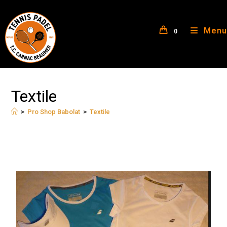
Menu
0
Textile
>
Pro Shop Babolat
>
Textile