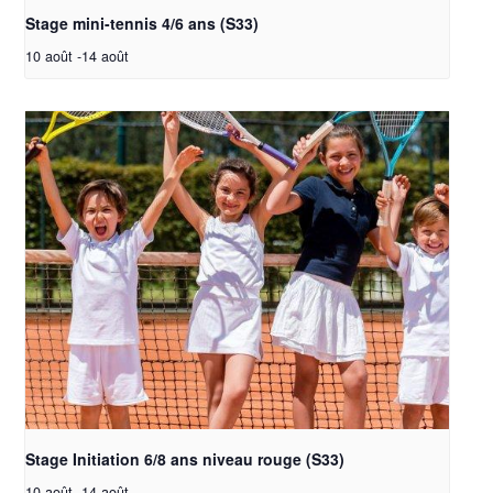
Stage mini-tennis 4/6 ans (S33)
10 août
-
14 août
Stage Initiation 6/8 ans niveau rouge (S33)
10 août
-
14 août