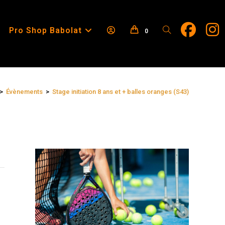
Pro Shop Babolat
0
>
Évènements
>
Stage initiation 8 ans et + balles oranges (S43)