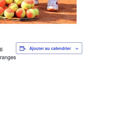
di
Ajouter au calendrier
oranges